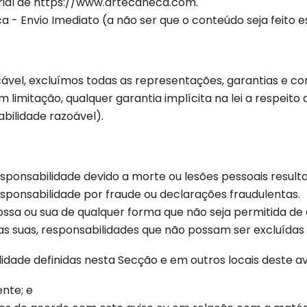
erial de https://www.artecaneca.com.
a - Envio Imediato (a não ser que o conteúdo seja feito e
icável, excluímos todas as representações, garantias e c
em limitação, qualquer garantia implícita na lei a respeito
abilidade razoável).
responsabilidade devido a morte ou lesões pessoais result
responsabilidade por fraude ou declarações fraudulentas.
ossa ou sua de qualquer forma que não seja permitida de 
das suas, responsabilidades que não possam ser excluídas 
idade definidas nesta Secção e em outros locais deste av
nte; e