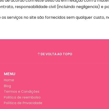
s de acordo com este aviso ou em relação com a matéria
trato, responsabilidade civil (incluindo negligencia) e p
 os serviços no site são fornecidos sem qualquer custo,
DE VOLTA AO TOPO
MENU
Home
Blog
Termos e Condições
Politica de reembolso
Política de Privacidade