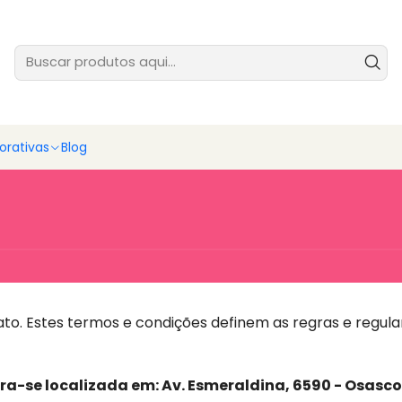
tes prontas para você vender ainda hoje - baixe e comece agora
Ver
rativas
Blog
to. Estes termos e condições definem as regras e regula
a-se localizada em: Av. Esmeraldina, 6590 - Osasco,