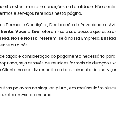
eita estes termos e condições na totalidade. Não continu
ermos e serviços referidos nesta página.
tes Termos e Condições, Declaração de Privacidade e Avi
liente
,
Você
e
Seu
referem-se a si, a pessoa que está a 
resa
,
Nós
e
Nosso
, referem-se à nossa Empresa.
Entid
iente ou a nós.
aceitação e consideração do pagamento necessário para 
opriada, seja através de reuniões formais de duração fix
 Cliente no que diz respeito ao fornecimento dos servi
utras palavras no singular, plural, em maiúscula/minúscul
to, referem-se ao mesmo.