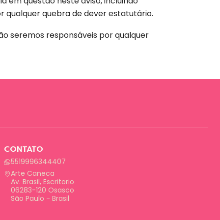
 em questão neste aviso, incluindo
or qualquer quebra de dever estatutário.
 não seremos responsáveis por qualquer
CONTATO
5519996344407
Arte Caneca
Av. Brasil, Escritorio
06283-120 Osasco
São Paulo - Brasil