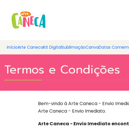
💰 Ar
Início
Arte Caneca
Kit Digital
Sublimação
Canva
Datas Comemo
Termos e Condições
Bem-vindo à Arte Caneca - Envio Imedia
Arte Caneca - Envio Imediato.
Arte Caneca - Envio Imediato encontr