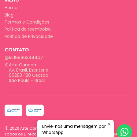
MENU
Home
Blog
Termos e Condições
Politica de reembolso
Política de Privacidade
CONTATO
5519996344407
Arte Caneca
Av. Brasil, Escritorio
06283-120 Osasco
São Paulo - Brasil
Envie-nos uma mensagem por
2026 Arte Caneca.
WhatsApp
Todos os Direitos Reservados.
Com tecnologia Jumpseller
.