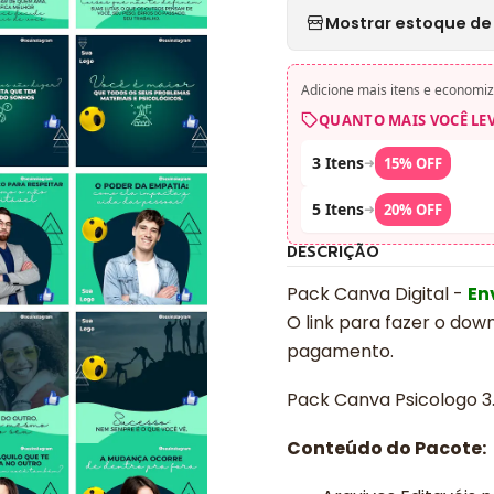
Mostrar estoque de 
Adicione mais itens e economiz
QUANTO MAIS VOCÊ LE
3 Itens
➜
15% OFF
5 Itens
➜
20% OFF
DESCRIÇÃO
Pack Canva Digital -
En
O link para fazer o dow
pagamento.
Pack Canva Psicologo 3.
Conteúdo do Pacote: