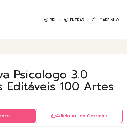
 artes
BRL
ENTRAR
CARRINHO
a Psicologo 3.0
 Editáveis 100 Artes
gora
Adicionar ao Carrinho