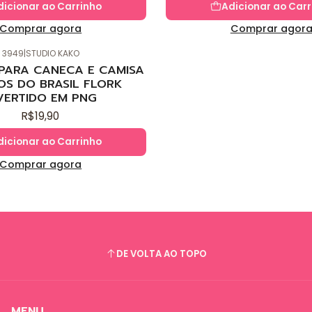
dicionar ao Carrinho
Adicionar ao Carr
Comprar agora
Comprar agor
3949
|
STUDIO KAKO
 PARA CANECA E CAMISA
OS DO BRASIL FLORK
VERTIDO EM PNG
R$19,90
dicionar ao Carrinho
Comprar agora
DE VOLTA AO TOPO
MENU