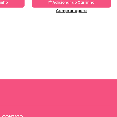
inho
Adicionar ao Carrinho
a
Comprar agora
CONTATO