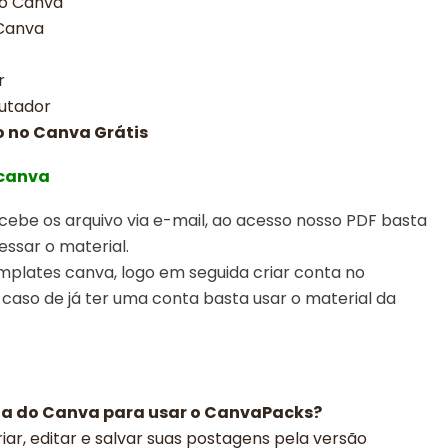
no Canva
 Canva
r
utador
o no Canva Grátis
 canva
ebe os arquivo via e-mail, ao acesso nosso PDF basta
essar o material.
emplates canva,
logo em seguida criar conta no
 caso de já ter uma conta basta usar o material da
ga do Canva para usar o CanvaPacks?
iar, editar e salvar suas postagens pela versão