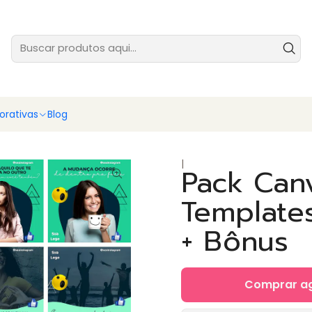
tes prontas para você vender ainda hoje - baixe e comece agora
Ver
rativas
Blog
|
Pack Canv
Templates
+ Bônus
Comprar a