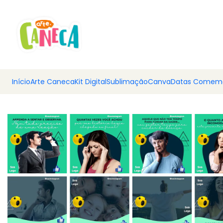
💰 Ar
Início
Arte Caneca
Kit Digital
Sublimação
Canva
Datas Comemo