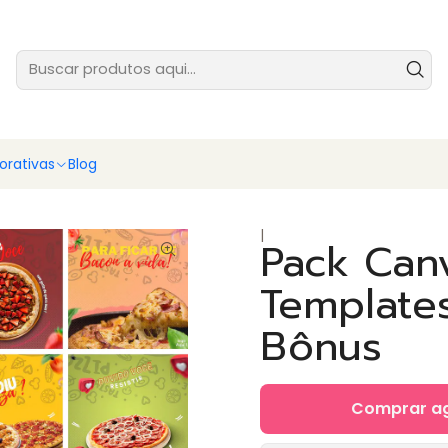
tes prontas para você vender ainda hoje - baixe e comece agora
Ver
rativas
Blog
|
Pack Canv
Templates
Bônus
Comprar a