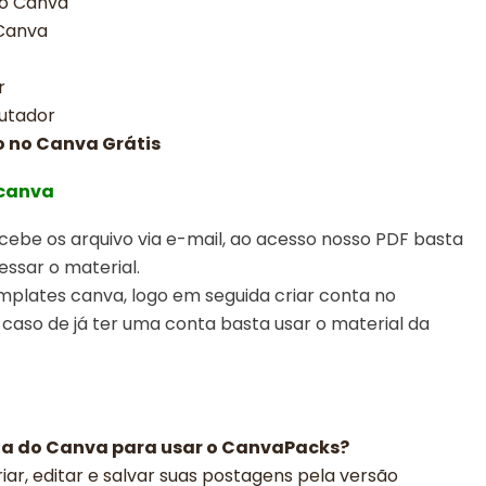
no Canva
 Canva
r
utador
o no Canva Grátis
 canva
ebe os arquivo via e-mail, ao acesso nosso PDF basta
essar o material.
emplates canva,
logo em seguida criar conta no
 caso de já ter uma conta basta usar o material da
ga do Canva para usar o CanvaPacks?
iar, editar e salvar suas postagens pela versão