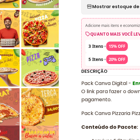
Mostrar estoque de 
Adicione mais itens e economiz
QUANTO MAIS VOCÊ LE
3 Itens
➜
15% OFF
5 Itens
➜
20% OFF
DESCRIÇÃO
Pack Canva Digital -
En
O link para fazer o dow
pagamento.
Pack Canva Pizzaria Piz
Conteúdo do Pacote: