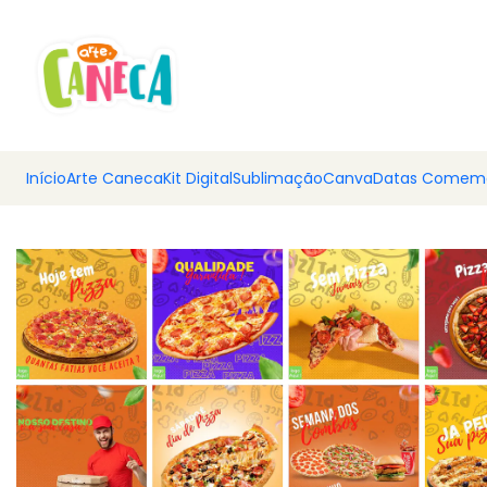
💰 Ar
Início
Arte Caneca
Kit Digital
Sublimação
Canva
Datas Comemo