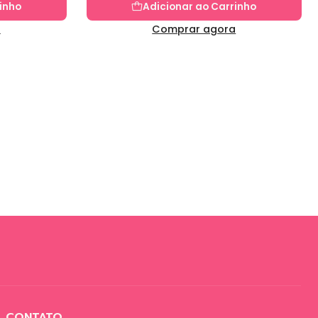
inho
Adicionar ao Carrinho
a
Comprar agora
CONTATO