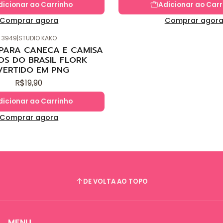
dicionar ao Carrinho
Adicionar ao Carr
Comprar agora
Comprar agor
3949
|
STUDIO KAKO
 PARA CANECA E CAMISA
OS DO BRASIL FLORK
VERTIDO EM PNG
R$19,90
dicionar ao Carrinho
Comprar agora
DE VOLTA AO TOPO
MENU