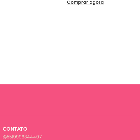
a
Comprar agora
CONTATO
5519996344407