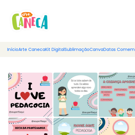
💰 Ar
Início
Arte Caneca
Kit Digital
Sublimação
Canva
Datas Comemo