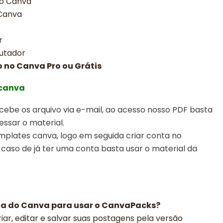
no Canva
 Canva
r
utador
o no Canva Pro ou Grátis
 canva
ebe os arquivo via e-mail, ao acesso nosso PDF basta
essar o material.
emplates canva,
logo em seguida criar conta no
 caso de já ter uma conta basta usar o material da
ga do Canva para usar o CanvaPacks?
iar, editar e salvar suas postagens pela versão