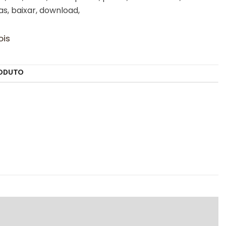
as, baixar, download,
ois
ODUTO