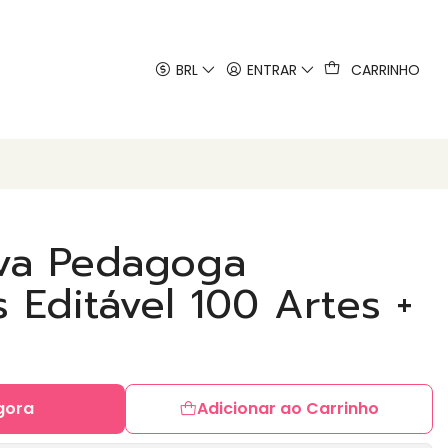
 artes
BRL
ENTRAR
CARRINHO
va Pedagoga
 Editável 100 Artes +
gora
Adicionar ao Carrinho