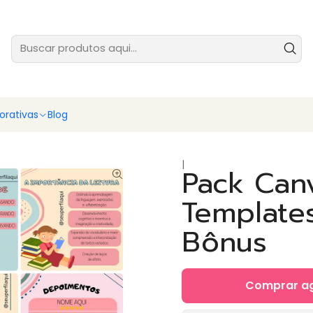
tes prontas para você vender ainda hoje - baixe e comece agora
Ver
rativas
Blog
|
Pack Can
Templates
Bônus
Comprar a