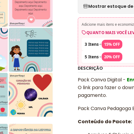
Mostrar estoque de 
Adicione mais itens e economiz
QUANTO MAIS VOCÊ LE
3 Itens
➜
15% OFF
5 Itens
➜
20% OFF
DESCRIÇÃO
Pack Canva Digital -
En
O link para fazer o dow
pagamento.
Pack Canva Pedagoga Ed
Conteúdo do Pacote: