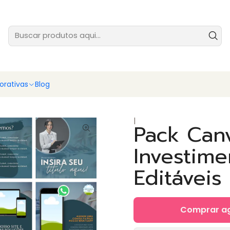
tes prontas para você vender ainda hoje - baixe e comece agora
Ver
rativas
Blog
|
Pack Can
Investim
Editáveis
Comprar a