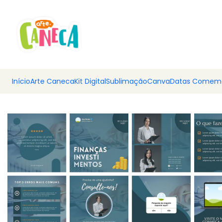
💰 Ar
Início
Arte Caneca
Kit Digital
Sublimação
Canva
Datas Comemo