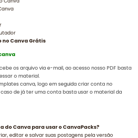
no Canva
 Canva
r
utador
o no Canva Grátis
 canva
ebe os arquivo via e-mail, ao acesso nosso PDF basta
essar o material.
emplates canva,
logo em seguida criar conta no
 caso de já ter uma conta basta usar o material da
ga do Canva para usar o CanvaPacks?
iar, editar e salvar suas postagens pela versão