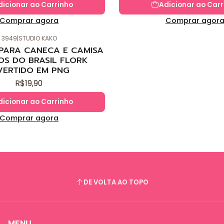
dicionar ao Carrinho
Adicionar ao Carr
Comprar agora
Comprar agor
3949
|
STUDIO KAKO
 PARA CANECA E CAMISA
OS DO BRASIL FLORK
VERTIDO EM PNG
R$19,90
dicionar ao Carrinho
Comprar agora
DE VOLTA AO TOPO
MENU