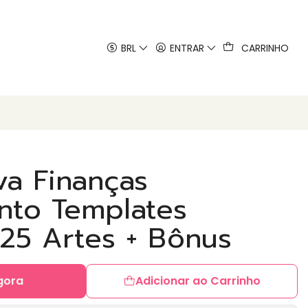
 artes
BRL
ENTRAR
CARRINHO
va Finanças
ento Templates
 25 Artes + Bônus
gora
Adicionar ao Carrinho