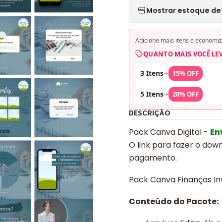
Mostrar estoque de 
Adicione mais itens e economiz
QUANTO MAIS VOCÊ LE
3 Itens
➜
15% OFF
5 Itens
➜
20% OFF
DESCRIÇÃO
Pack Canva Digital -
En
O link para fazer o dow
pagamento.
Pack Canva Finanças In
Conteúdo do Pacote: