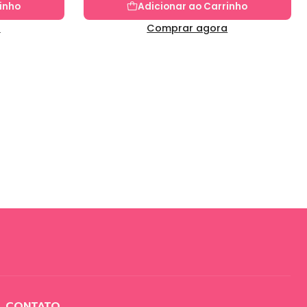
inho
Adicionar ao Carrinho
a
Comprar agora
CONTATO