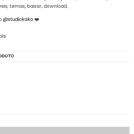
veis, temas, baixar, download,
 o
@studiokako
❤️
ois
ODUTO