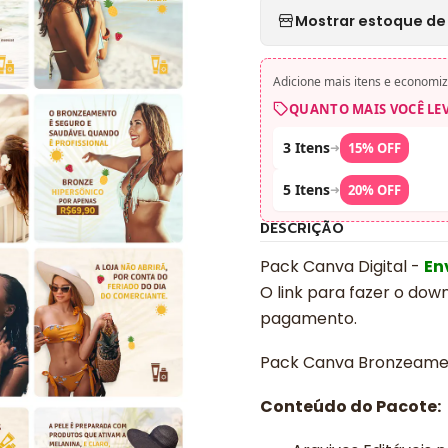
Mostrar estoque de 
Adicione mais itens e economiz
QUANTO MAIS VOCÊ LE
3 Itens
➜
15% OFF
5 Itens
➜
20% OFF
DESCRIÇÃO
Pack Canva Digital -
En
O link para fazer o dow
pagamento.
Pack Canva Bronzeamen
Conteúdo do Pacote: