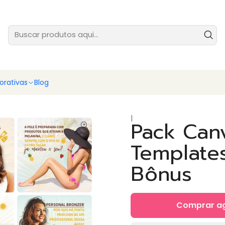
tes prontas para você vender ainda hoje - baixe e comece agora
Ver
rativas
Blog
|
Pack Can
Templates
Bônus
Comprar a