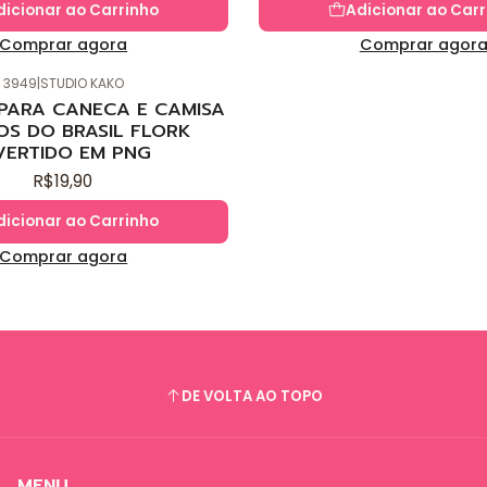
dicionar ao Carrinho
Adicionar ao Carr
Comprar agora
Comprar agor
3949
|
STUDIO KAKO
 PARA CANECA E CAMISA
OS DO BRASIL FLORK
VERTIDO EM PNG
R$19,90
dicionar ao Carrinho
Comprar agora
DE VOLTA AO TOPO
MENU