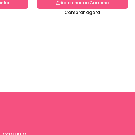
inho
Adicionar ao Carrinho
a
Comprar agora
CONTATO