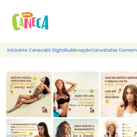
💰 Ar
Início
Arte Caneca
Kit Digital
Sublimação
Canva
Datas Comemo