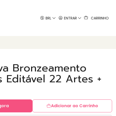
 artes
BRL
ENTRAR
CARRINHO
va Bronzeamento
 Editável 22 Artes +
gora
Adicionar ao Carrinho