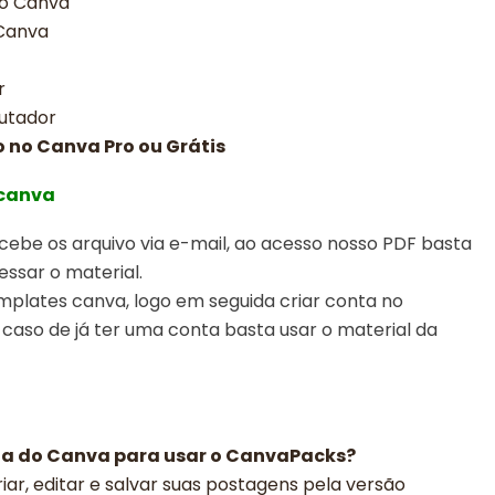
no Canva
 Canva
r
utador
o no Canva Pro ou Grátis
 canva
ebe os arquivo via e-mail, ao acesso nosso PDF basta
essar o material.
emplates canva,
logo em seguida criar conta no
 caso de já ter uma conta basta usar o material da
ga do Canva para usar o CanvaPacks?
iar, editar e salvar suas postagens pela versão