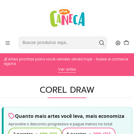
💰 Artes prontas para você vender ainda hoje - baixe e comece
agora
⚡
Ver artes
COREL DRAW
Quanto mais artes você leva, mais economiza
Aproveite o desconto progressivo e pague menos no total
3 pacotes
15% OFF
5 pacotes
20% OFF
➜
➜