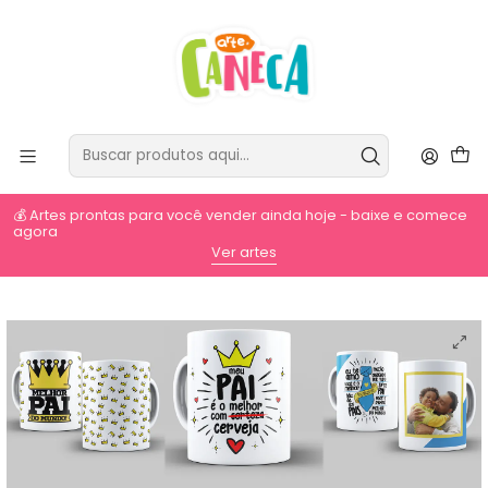
💰 Artes prontas para você vender ainda hoje - baixe e comece
agora
⚡
Ver artes