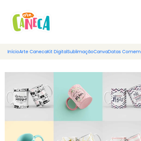
💰 Ar
Início
Arte Caneca
Kit Digital
Sublimação
Canva
Datas Comemo