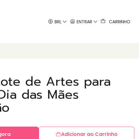
 artes
BRL
ENTRAR
CARRINHO
ote de Artes para
Dia das Mães
ão
gora
Adicionar ao Carrinho