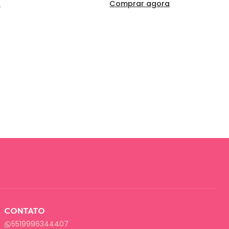
a
Comprar agora
CONTATO
5519996344407