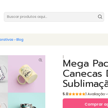
tes prontas para você vender ainda hoje - baixe e comece agora
Ver
rativas
Blog
|
Mega Pac
Canecas 
Sublimaç
5.0
1 Avaliação
Comprar a