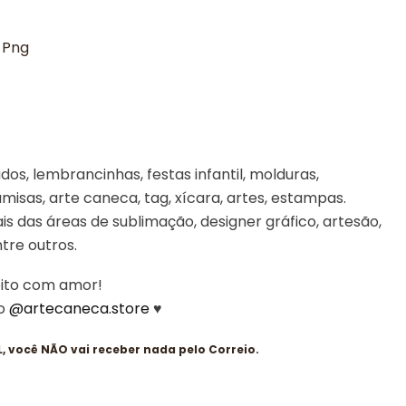
 Png
os, lembrancinhas, festas infantil, molduras,
misas, arte caneca, tag, xícara, artes, estampas.
is das áreas de sublimação, designer gráfico, artesão,
entre outros.
eito com amor!
 o
@artecaneca.store
♥
 você NÃO vai receber nada pelo Correio.