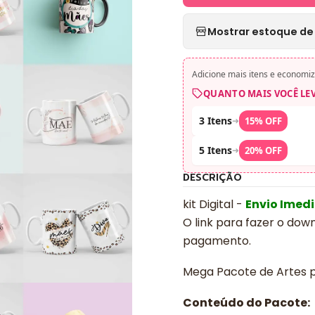
Mostrar estoque de 
Adicione mais itens e economiz
QUANTO MAIS VOCÊ LE
3 Itens
➜
15% OFF
5 Itens
➜
20% OFF
DESCRIÇÃO
kit Digital -
Envio Imed
O link para fazer o dow
pagamento.
Mega Pacote de Artes 
Conteúdo do Pacote: