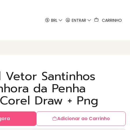
 artes
BRL
ENTRAR
CARRINHO
al Vetor Santinhos
nhora da Penha
 Corel Draw + Png
gora
Adicionar ao Carrinho