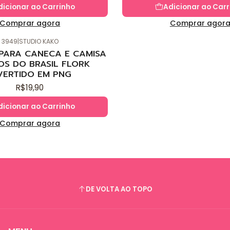
dicionar ao Carrinho
Adicionar ao Carr
Comprar agora
Comprar agor
3949
|
STUDIO KAKO
 PARA CANECA E CAMISA
OS DO BRASIL FLORK
VERTIDO EM PNG
R$19,90
dicionar ao Carrinho
Comprar agora
DE VOLTA AO TOPO