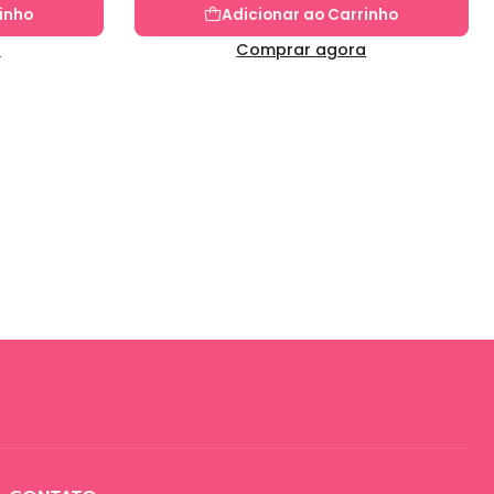
inho
Adicionar ao Carrinho
a
Comprar agora