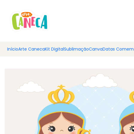
💰 Ar
Início
Arte Caneca
Kit Digital
Sublimação
Canva
Datas Comemo