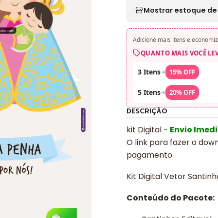
Mostrar estoque de 
Adicione mais itens e economiz
QUANTO MAIS VOCÊ LE
3 Itens
➜
15% OFF
5 Itens
➜
20% OFF
DESCRIÇÃO
kit Digital -
Envio Imed
O link para fazer o dow
pagamento.
Kit Digital Vetor Santi
Conteúdo do Pacote: