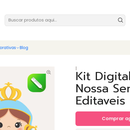
tes prontas para você vender ainda hoje - baixe e comece agora
Ver
rativas
Blog
|
Kit Digit
Nossa Se
Editaveis
Comprar a