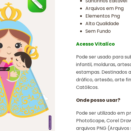
Santinhos Editavel
Arquivos em Png
Elementos Png
Alta Qualidade
Sem Fundo
Acesso Vitalíco
Pode ser usado para sub
infantil, molduras, arte
estampas. Destinados a 
dráfico, artesão, arte fin
Católicos.
Onde posso usar?
Pode ser utilizado em p
PhotoScape, Corel Draw,
arquivos PNG (Arquivos 