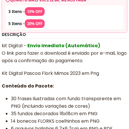
QUANTO MAIS VOCÊ LEVA, MENOS PAGA
3 Itens
➜
15% OFF
5 Itens
➜
20% OFF
DESCRIÇÃO
kit Digital -
Envio Imediato (Automático)
O link para fazer o download é enviado por e-mail, logo
após a confirmação do pagamento.
Kit Digital Pascoa Flork Mimos 2023 em Png
Conteúdo do Pacote:
30 frases ilustradas com fundo transparente em
PNG (incluindo variações de cores)
35 fundos decorados 18x18cm em PNG
14 bonecos FLORKS coelhinhos em PNG
6 arquivos balinhas 6,7×6,7cm em PNG e PDF