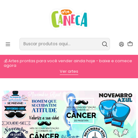
💰 Artes prontas para você vender ainda hoje - baixe e comece
agora
⚡
Ver artes