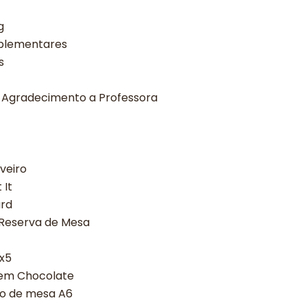
g
mplementares
as
 Agradecimento a Professora
veiro
 It
ard
 Reserva de Mesa
5x5
em Chocolate
io de mesa A6