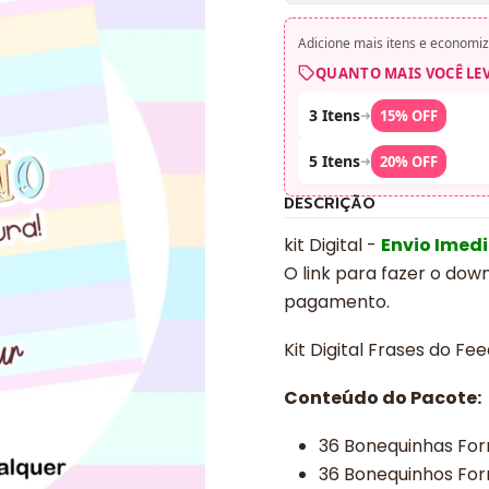
Adicione mais itens e economiz
QUANTO MAIS VOCÊ LE
3 Itens
➜
15% OFF
5 Itens
➜
20% OFF
DESCRIÇÃO
kit Digital -
Envio Imed
O link para fazer o dow
pagamento.
Kit Digital Frases do F
Conteúdo do Pacote:
36 Bonequinhas Fo
36 Bonequinhos Fo