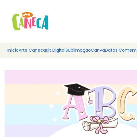
💰 Ar
Início
Arte Caneca
Kit Digital
Sublimação
Canva
Datas Comemo