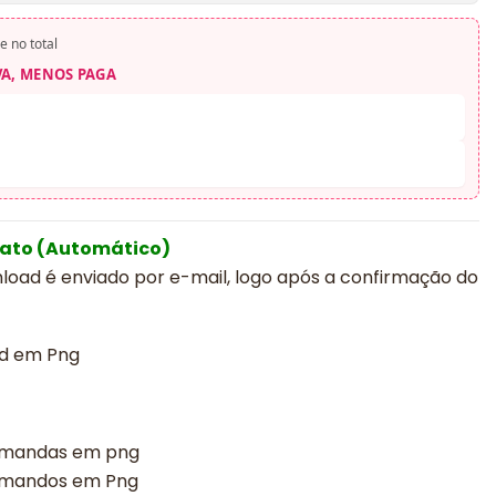
e no total
VA, MENOS PAGA
iato (Automático)
nload é enviado por e-mail, logo após a confirmação do
eed em Png
rmandas em png
rmandos em Png