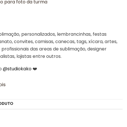
io para foto da turma
limação, personalizados, lembrancinhas, festas
sanato, convites, camisas, canecas, tags, xícara, artes,
profissionais das areas de sublimação, designer
alistas, lojistas entre outros.
 o
@studiokako
❤️
ois
ODUTO