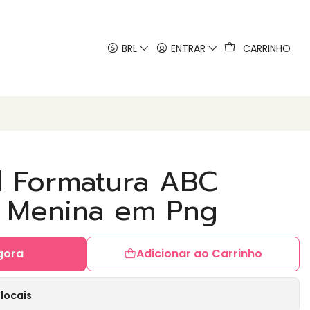
 artes
BRL
ENTRAR
CARRINHO
al Formatura ABC
 Menina em Png
gora
Adicionar ao Carrinho
locais