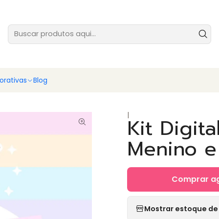
tes prontas para você vender ainda hoje - baixe e comece agora
Ver
rativas
Blog
|
Kit Digit
Menino e
Comprar a
Mostrar estoque de 