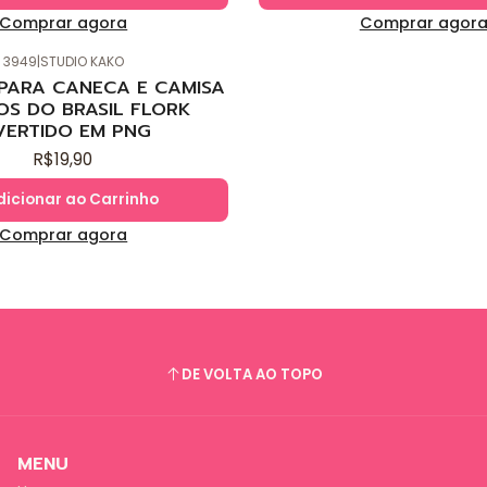
Comprar agora
Comprar agor
3949
|
STUDIO KAKO
 PARA CANECA E CAMISA
OS DO BRASIL FLORK
VERTIDO EM PNG
R$19,90
dicionar ao Carrinho
Comprar agora
DE VOLTA AO TOPO
MENU