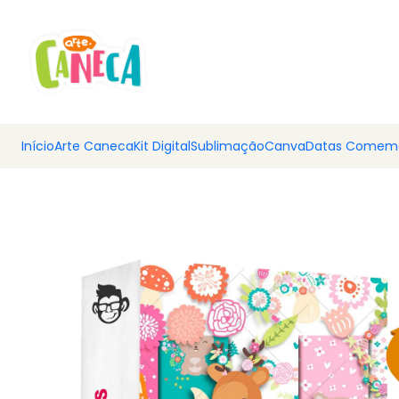
💰 Ar
Início
Arte Caneca
Kit Digital
Sublimação
Canva
Datas Comemo