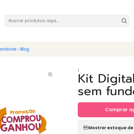
tes prontas para você vender ainda hoje - baixe e comece agora
Ver
rativas
Blog
|
Kit Digit
sem fund
Comprar a
Mostrar estoque de 