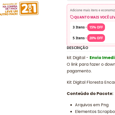
Adicione mais itens e economiz
QUANTO MAIS VOCÊ LE
3 Itens
➜
15% OFF
5 Itens
➜
20% OFF
DESCRIÇÃO
kit Digital -
Envio Imed
O link para fazer o dow
pagamento.
Kit Digital Floresta En
Conteúdo do Pacote:
Arquivos em Png
Elementos Scrapb