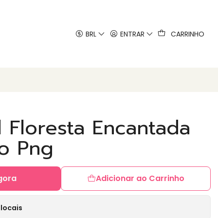
 artes
BRL
ENTRAR
CARRINHO
al Floresta Encantada
o Png
gora
Adicionar ao Carrinho
locais