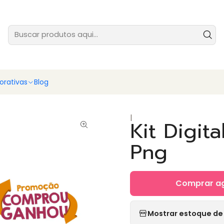
tes prontas para você vender ainda hoje - baixe e comece agora
Ver
rativas
Blog
|
Kit Digit
Png
Comprar a
Mostrar estoque de 