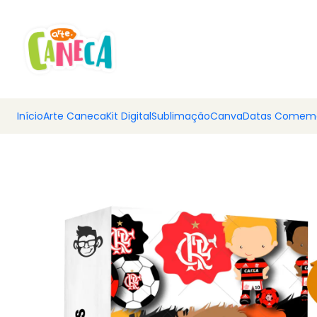
💰 Ar
Início
Arte Caneca
Kit Digital
Sublimação
Canva
Datas Comemo