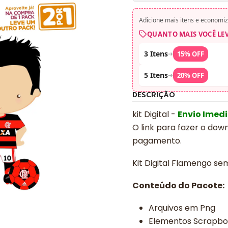
Adicione mais itens e economiz
QUANTO MAIS VOCÊ LE
3 Itens
➜
15% OFF
5 Itens
➜
20% OFF
DESCRIÇÃO
kit Digital -
Envio Imed
O link para fazer o dow
pagamento.
Kit Digital Flamengo se
Conteúdo do Pacote:
Arquivos em Png
Elementos Scrapb