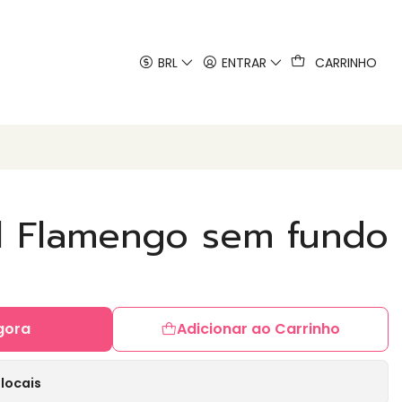
 artes
BRL
ENTRAR
CARRINHO
al Flamengo sem fundo
gora
Adicionar ao Carrinho
locais