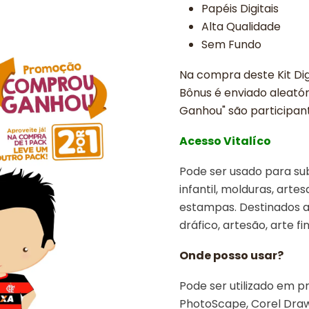
Papéis Digitais
Alta Qualidade
Sem Fundo
Na compra deste Kit Dig
Bônus é enviado aleató
Ganhou" são participant
Acesso Vitalíco
Pode ser usado para sub
infantil, molduras, arte
estampas. Destinados a 
dráfico, artesão, arte fin
Onde posso usar?
Pode ser utilizado em p
PhotoScape, Corel Draw, 