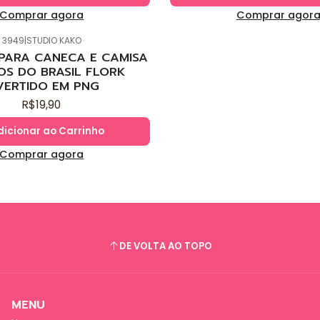
Comprar agora
Comprar agor
3949
|
STUDIO KAKO
 PARA CANECA E CAMISA
OS DO BRASIL FLORK
VERTIDO EM PNG
R$19,90
dicionar ao Carrinho
Comprar agora
DE VOLTA AO TOPO
MENU