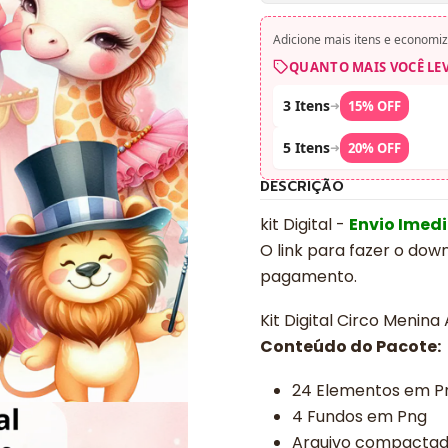
Adicione mais itens e economiz
QUANTO MAIS VOCÊ LE
3 Itens
➜
15% OFF
5 Itens
➜
20% OFF
DESCRIÇÃO
kit Digital -
Envio Imed
O link para fazer o dow
pagamento.
Kit Digital Circo Menin
Conteúdo do Pacote:
24 Elementos em P
4 Fundos em Png
Arquivo compacta