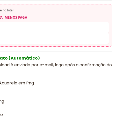
e no total
VA, MENOS PAGA
iato (Automático)
nload é enviado por e-mail, logo após a confirmação do
a Aquarela em Png
ng
do