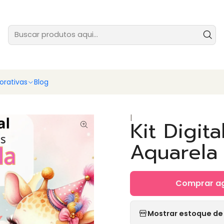
tes prontas para você vender ainda hoje - baixe e comece agora
Ver
rativas
Blog
|
Kit Digit
Aquarela
Comprar a
Mostrar estoque de 