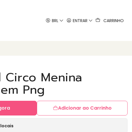
 artes
BRL
ENTRAR
CARRINHO
al Circo Menina
 em Png
gora
Adicionar ao Carrinho
locais