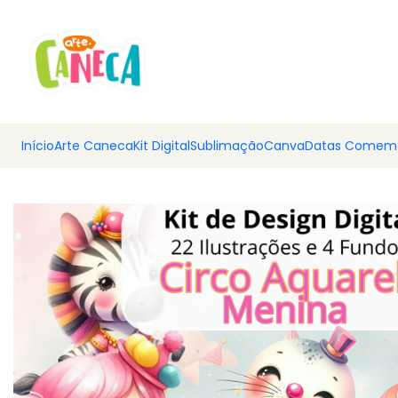
💰 Ar
Início
Arte Caneca
Kit Digital
Sublimação
Canva
Datas Comemo