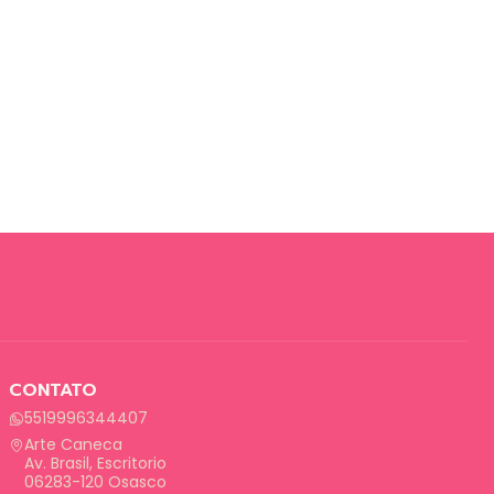
CONTATO
5519996344407
Arte Caneca
Av. Brasil, Escritorio
06283-120 Osasco