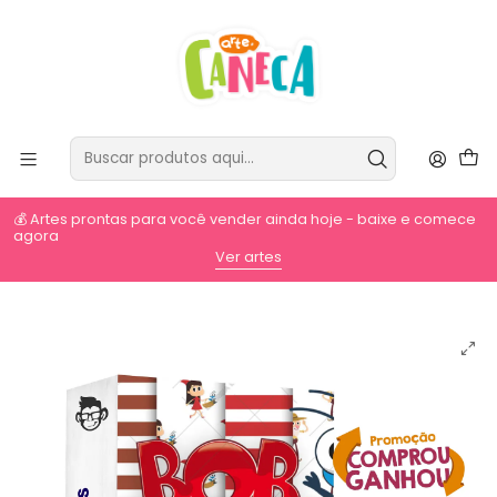
💰 Artes prontas para você vender ainda hoje - baixe e comece
agora
⚡
Ver artes