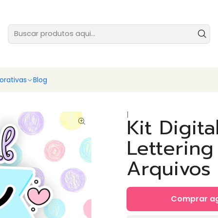
tes prontas para você vender ainda hoje - baixe e comece agora
Ver
rativas
Blog
|
Kit Digit
Lettering
Arquivos
Comprar a