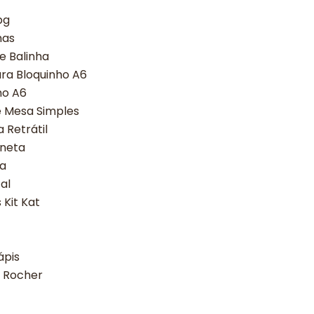
pg
nhas
e Balinha
ara Bloquinho A6
ho A6
e Mesa Simples
 Retrátil
aneta
xa
al
Kit Kat
ápis
o Rocher