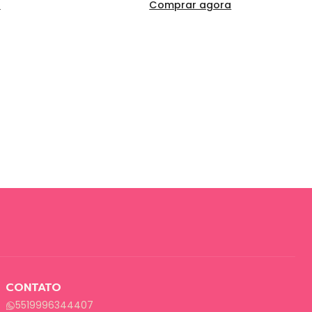
a
Comprar agora
CONTATO
5519996344407