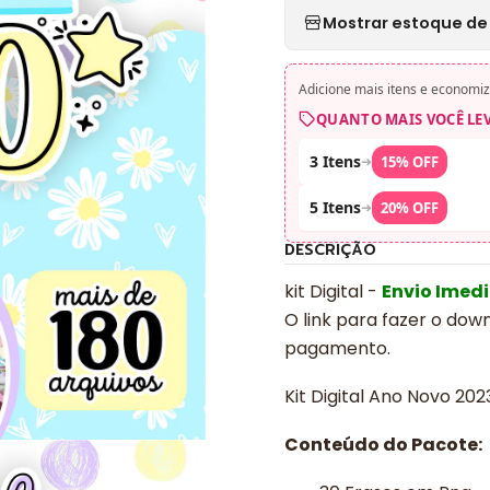
Mostrar estoque de 
Adicione mais itens e economiz
QUANTO MAIS VOCÊ LE
3 Itens
➜
15% OFF
5 Itens
➜
20% OFF
DESCRIÇÃO
kit Digital -
Envio Imed
O link para fazer o dow
pagamento.
Kit Digital Ano Novo 20
Conteúdo do Pacote: