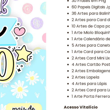
30 Frases em Png
60 Papeis Digitais J
36 Artes para Bali
2 Artes para Card d
10 Artes de Capa p
1 Arte Miolo Bloquin
1 Arte Calendário d
5 Artes para Caneta
1 Arte Card para C
2 Artes Card Mini Li
4 Artes Cartão Post
2 Artes Embalagens 
2 Artes Lapela
4 Artes para Lápis
2 Artes Card para L
1 Arte Porta Ferrer
Acesso Vitalício