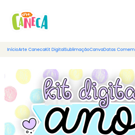
💰 Ar
Início
Arte Caneca
Kit Digital
Sublimação
Canva
Datas Comemo