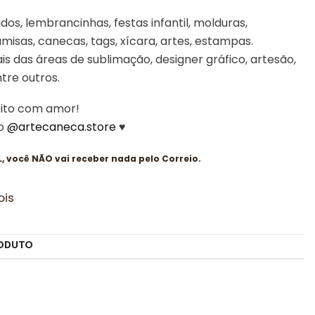
os, lembrancinhas, festas infantil, molduras,
misas, canecas, tags, xícara, artes, estampas.
is das áreas de sublimação, designer gráfico, artesão,
entre outros.
eito com amor!
 o
@artecaneca.store
♥
 você NÃO vai receber nada pelo Correio.
ois
ODUTO