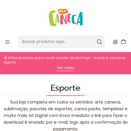
💰 Artes prontas para você vender ainda hoje - baixe e comece
agora
⚡
Ver artes
Esporte
Sua loja completa em todos os sentidos: arte caneca,
sublimação, pacotes de esportes, canva packs, templates e
muito mais. kit Digital com Envio imediato o link para fazer o
download é enviado por e-mail, logo após a confirmação do
pagamento.