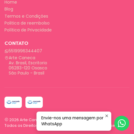
Home
Blog
Termos e Condições
Politica de reembolso
Política de Privacidade
CONTATO
5519996344407
Arte Caneca
Av. Brasil, Escritorio
06283-120 Osasco
São Paulo - Brasil
Envie-nos uma mensagem por
2026 Arte Caneca.
WhatsApp
Todos os Direitos Reservados.
Com tecnologia Jumpseller
.