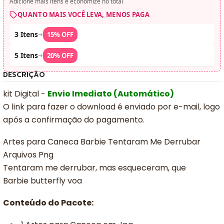
Adicione mais itens e economize no total
QUANTO MAIS VOCÊ LEVA, MENOS PAGA
3 Itens
➜
15% OFF
5 Itens
➜
20% OFF
DESCRIÇÃO
kit Digital -
Envio Imediato (Automático)
O link para fazer o download é enviado por e-mail, logo
após a confirmação do pagamento.
Artes para Caneca Barbie Tentaram Me Derrubar
Arquivos Png
Tentaram me derrubar, mas esqueceram, que
Barbie butterfly voa
Conteúdo do Pacote: