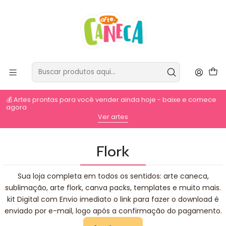
💰 Artes prontas para você vender ainda hoje - baixe e comece
agora
⚡
Ver artes
Flork
Sua loja completa em todos os sentidos: arte caneca,
sublimação, arte flork, canva packs, templates e muito mais.
kit Digital com Envio imediato o link para fazer o download é
enviado por e-mail, logo após a confirmação do pagamento.