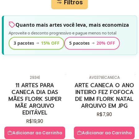
Filtros
Quanto mais artes você leva, mais economiza
Aproveite o desconto progressivo e pague menos no total
3 pacotes
15% OFF
5 pacotes
20% OFF
➜
➜
2934
|
AV0378
|
CANECA
11 ARTES PARA
ARTE CANECA O ANO
CANECA DIA DAS
INTEIRO FEZ FOFOCA
MÃES FLORK SUPER
DE MIM FLORK NATAL
MÃE ARQUIVO
ARQUIVO EM JPG
EDITÁVEL
R$7,90
R$19,90
Adicionar ao Carrinho
Adicionar ao Carrinho