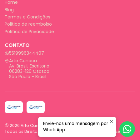
Home
Blog
Termos e Condições
Politica de reembolso
Política de Privacidade
CONTATO
5519996344407
Arte Caneca
Av. Brasil, Escritorio
06283-120 Osasco
São Paulo - Brasil
Envie-nos uma mensagem por
2026 Arte Caneca.
WhatsApp
Todos os Direitos Reservados.
Com tecnologia Jumpseller
.