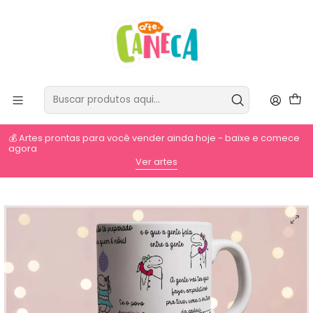
💰 Artes prontas para você vender ainda hoje - baixe e comece
agora
⚡
Ver artes