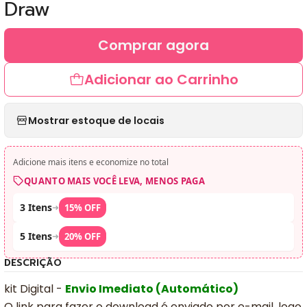
Draw
Comprar agora
Adicionar ao Carrinho
Mostrar estoque de locais
Adicione mais itens e economize no total
QUANTO MAIS VOCÊ LEVA, MENOS PAGA
3 Itens
➜
15% OFF
5 Itens
➜
20% OFF
DESCRIÇÃO
kit Digital -
Envio Imediato (Automático)
O link para fazer o download é enviado por e-mail, logo