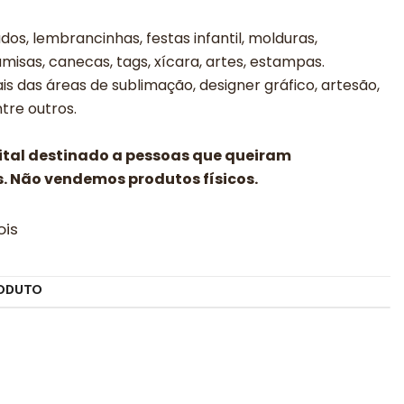
os, lembrancinhas, festas infantil, molduras,
misas, canecas, tags, xícara, artes, estampas.
is das áreas de sublimação, designer gráfico, artesão,
entre outros.
gital destinado a pessoas que queiram
. Não vendemos produtos físicos.
ois
ODUTO