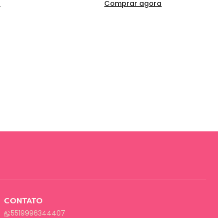
a
Comprar agora
CONTATO
5519996344407