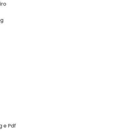
iro
ng
g e Pdf