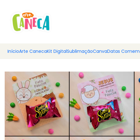
💰 Ar
Início
Arte Caneca
Kit Digital
Sublimação
Canva
Datas Comemo