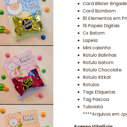
Card Blister Brigade
Card Bombom
81 Elementos em P
19 Papeis Digitais
Cx Batom
Lapela
Mini caixinha
Rotulo Balinhas
Rotulo batom
Rotulo Chocolate
Rotulo Kitkat
Rotulos
Tags Etiquetas
Tag Pascoa
Tubolata
****Arquivos em Jp
Acesso Vitalício