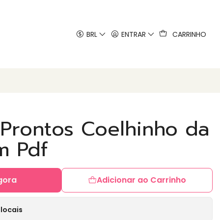
 artes
BRL
ENTRAR
CARRINHO
 Prontos Coelhinho da
m Pdf
gora
Adicionar ao Carrinho
locais