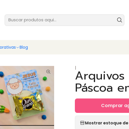
tes prontas para você vender ainda hoje - baixe e comece agora
Ver
rativas
Blog
|
Arquivos
Páscoa e
Comprar a
Mostrar estoque de 