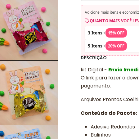
Adicione mais itens e economiz
QUANTO MAIS VOCÊ LE
3 Itens
➜
15% OFF
5 Itens
➜
20% OFF
DESCRIÇÃO
kit Digital -
Envio Imed
O link para fazer o dow
pagamento.
Arquivos Prontos Coelh
Conteúdo do Pacote:
Adesivo Redondos
Balinhas