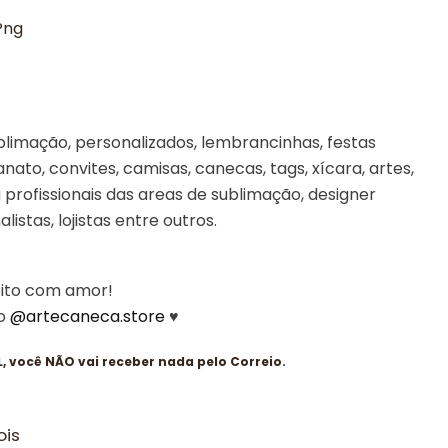
Png
limação, personalizados, lembrancinhas, festas
sanato, convites, camisas, canecas, tags, xícara, artes,
profissionais das areas de sublimação, designer
alistas, lojistas entre outros.
eito com amor!
 o
@artecaneca.store
♥
 você NÃO vai receber nada pelo Correio.
ois