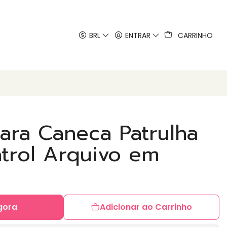
 artes
BRL
ENTRAR
CARRINHO
ara Caneca Patrulha
atrol Arquivo em
gora
Adicionar ao Carrinho