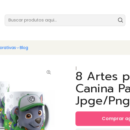
tes prontas para você vender ainda hoje - baixe e comece agora
Ver
rativas
Blog
|
8 Artes p
Canina P
Jpge/Png
Comprar a