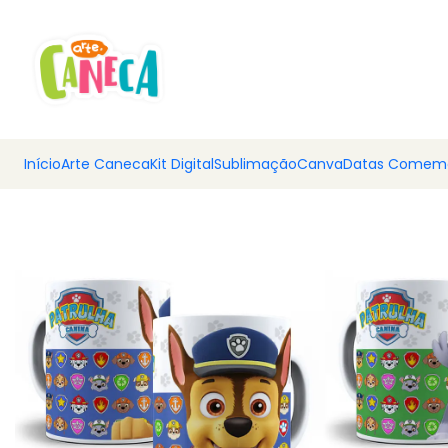
💰 Ar
Início
Arte Caneca
Kit Digital
Sublimação
Canva
Datas Comemo