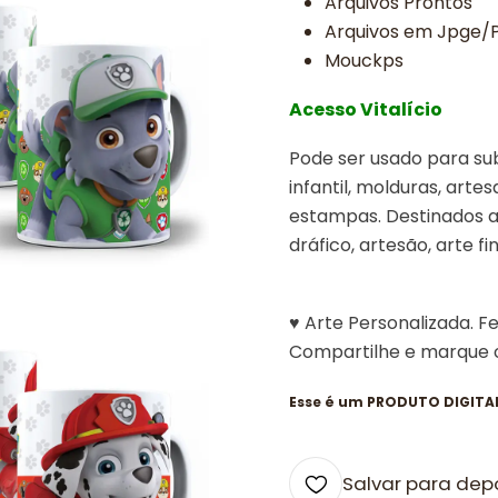
Arquivos Prontos
Arquivos em Jpge/
Mouckps
Acesso
Vitalício
Pode ser usado para sub
infantil, molduras, arte
estampas. Destinados a 
dráfico, artesão, arte fin
♥ Arte Personalizada. F
Compartilhe e marque
Esse é um PRODUTO DIGITAL,
Salvar para dep