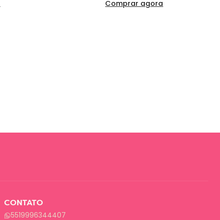
a
Comprar agora
CONTATO
5519996344407