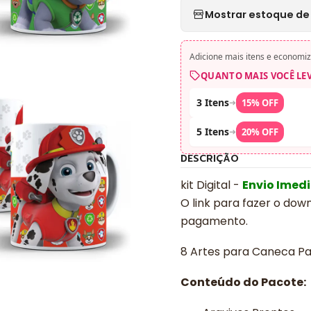
Mostrar estoque de 
Adicione mais itens e economiz
QUANTO MAIS VOCÊ LE
3 Itens
➜
15% OFF
5 Itens
➜
20% OFF
DESCRIÇÃO
kit Digital -
Envio Imed
O link para fazer o dow
pagamento.
8 Artes para Caneca Pa
Conteúdo do Pacote: