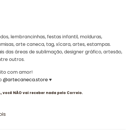
os, lembrancinhas, festas infantil, molduras,
misas, arte caneca, tag, xícara, artes, estampas.
is das áreas de sublimação, designer gráfico, artesão,
entre outros.
eito com amor!
 o
@artecaneca.store
♥
 você NÃO vai receber nada pelo Correio.
ois