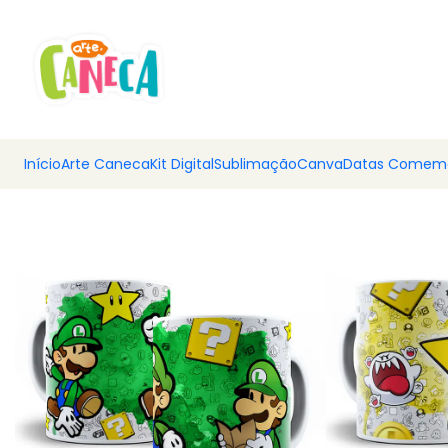
💰 Ar
Início
Arte Caneca
Kit Digital
Sublimação
Canva
Datas Comemo