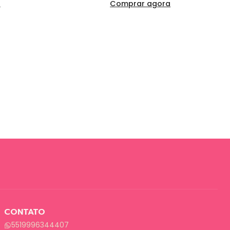
a
Comprar agora
CONTATO
5519996344407