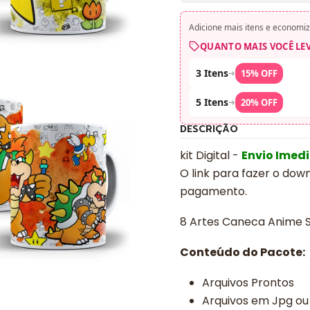
Adicione mais itens e economiz
QUANTO MAIS VOCÊ LE
3 Itens
➜
15% OFF
5 Itens
➜
20% OFF
DESCRIÇÃO
kit Digital -
Envio Imed
O link para fazer o dow
pagamento.
8 Artes Caneca Anime S
Conteúdo do Pacote:
Arquivos Prontos
Arquivos em Jpg ou