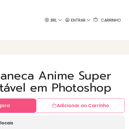
 artes
BRL
ENTRAR
CARRINHO
Caneca Anime Super
itável em Photoshop
gora
Adicionar ao Carrinho
locais