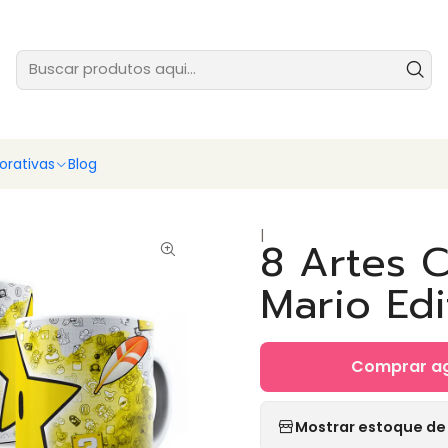
tes prontas para você vender ainda hoje - baixe e comece agora
Ver
rativas
Blog
|
8 Artes 
Mario Ed
Comprar a
Mostrar estoque de 