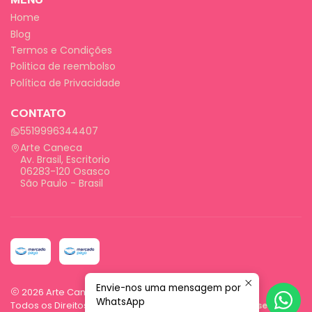
MENU
Home
Blog
Termos e Condições
Politica de reembolso
Política de Privacidade
CONTATO
5519996344407
Arte Caneca
Av. Brasil, Escritorio
06283-120 Osasco
São Paulo - Brasil
Envie-nos uma mensagem por
2026 Arte Caneca.
WhatsApp
Todos os Direitos Reservados.
Com tecnologia Jumpseller
.