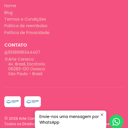
Home
Blog
Termos e Condições
Politica de reembolso
Política de Privacidade
CONTATO
5519996344407
Arte Caneca
Av. Brasil, Escritorio
06283-120 Osasco
São Paulo - Brasil
Envie-nos uma mensagem por
2026 Arte Caneca.
WhatsApp
Todos os Direitos Reservados.
Com tecnologia Jumpseller
.