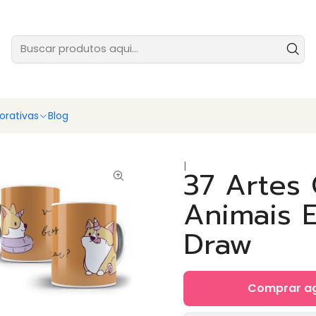
tes prontas para você vender ainda hoje - baixe e comece agora
Ver
rativas
Blog
|
37 Artes 
Animais E
Draw
Comprar a