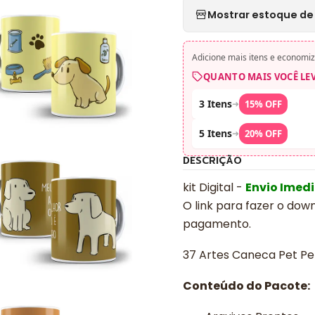
Mostrar estoque de 
Adicione mais itens e economiz
QUANTO MAIS VOCÊ LE
3 Itens
➜
15% OFF
5 Itens
➜
20% OFF
DESCRIÇÃO
kit Digital -
Envio Imed
O link para fazer o dow
pagamento.
37 Artes Caneca Pet Pe
Conteúdo do Pacote: