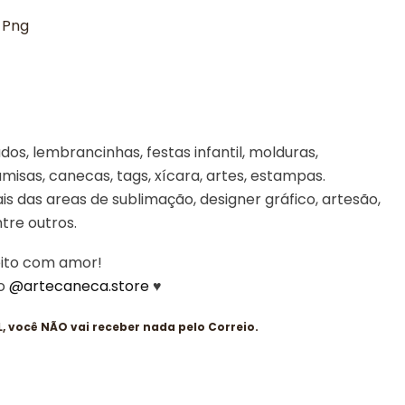
 Png
os, lembrancinhas, festas infantil, molduras,
misas, canecas, tags, xícara, artes, estampas.
is das areas de sublimação, designer gráfico, artesão,
entre outros.
eito com amor!
 o
@artecaneca.store
♥
 você NÃO vai receber nada pelo Correio.