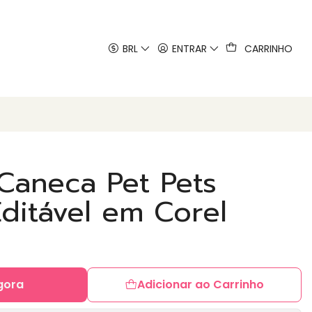
 artes
BRL
ENTRAR
CARRINHO
Caneca Pet Pets
ditável em Corel
gora
Adicionar ao Carrinho