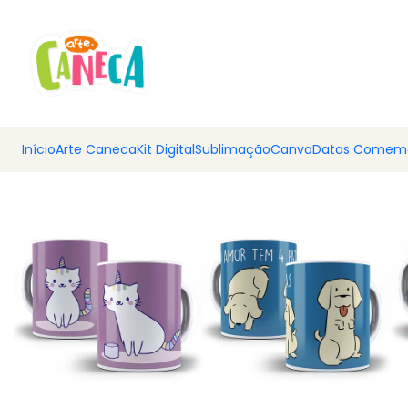
💰 Ar
Início
Arte Caneca
Kit Digital
Sublimação
Canva
Datas Comemo