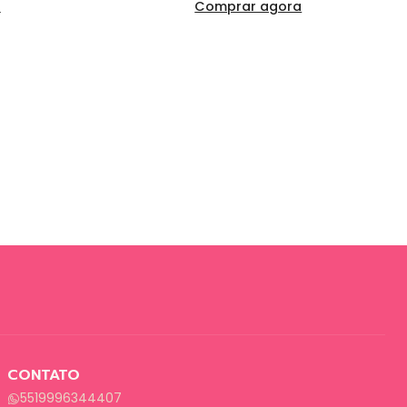
a
Comprar agora
CONTATO
5519996344407