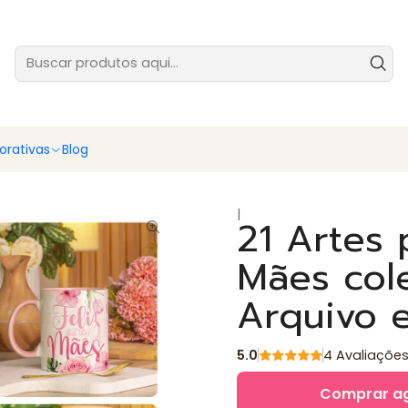
tes prontas para você vender ainda hoje - baixe e comece agora
Ver
rativas
Blog
|
21 Artes 
Mães col
Arquivo 
5.0
4 Avaliaçõe
Comprar a