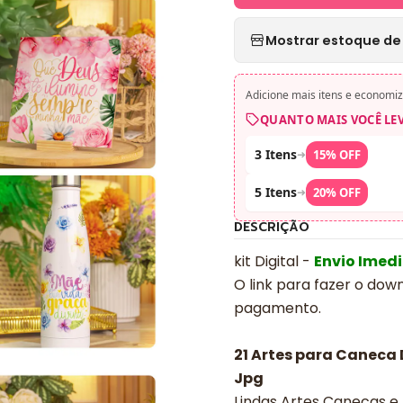
Mostrar estoque de 
Adicione mais itens e economiz
QUANTO MAIS VOCÊ LE
3 Itens
➜
15% OFF
5 Itens
➜
20% OFF
DESCRIÇÃO
kit Digital -
Envio Imed
O link para fazer o dow
pagamento.
21 Artes para Caneca
Jpg
Lindas Artes Canecas e