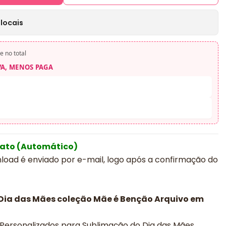
locais
e no total
VA, MENOS PAGA
iato (Automático)
nload é enviado por e-mail, logo após a confirmação do
 Dia das Mães coleção Mãe é Benção Arquivo em
 Personalizados para Sublimação do Dia das Mães