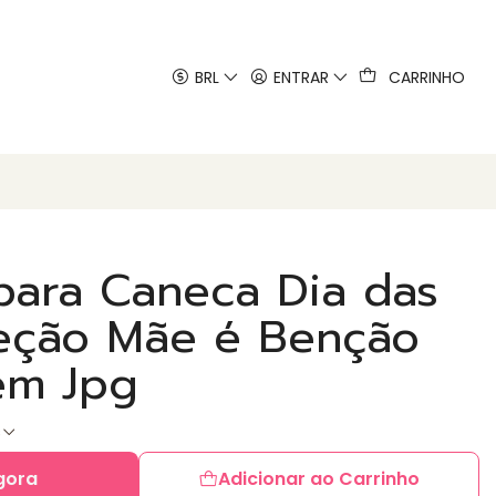
 artes
BRL
ENTRAR
CARRINHO
para Caneca Dia das
eção Mãe é Benção
em Jpg
s
gora
Adicionar ao Carrinho