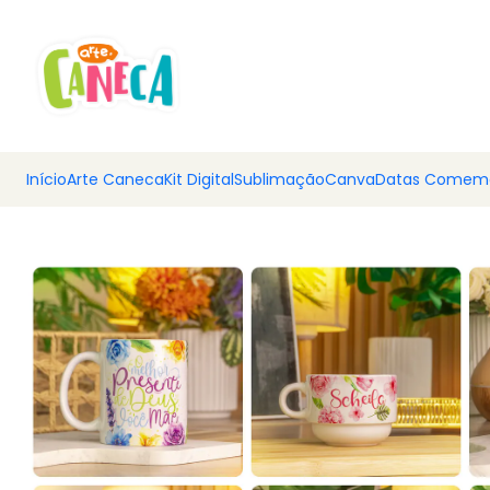
💰 Ar
Início
Arte Caneca
Kit Digital
Sublimação
Canva
Datas Comemo