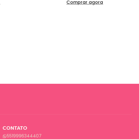
a
Comprar agora
CONTATO
5519996344407