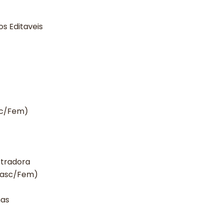
s Editaveis
asc/Fem)
stradora
 Masc/Fem)
has