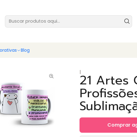
tes prontas para você vender ainda hoje - baixe e comece agora
Ver
rativas
Blog
|
21 Artes 
Profissõe
Sublimaç
Comprar a