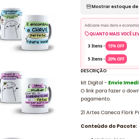
Mostrar estoque de 
Adicione mais itens e economiz
QUANTO MAIS VOCÊ LE
3 Itens
➜
15% OFF
5 Itens
➜
20% OFF
DESCRIÇÃO
kit Digital -
Envio Imed
O link para fazer o dow
pagamento.
21 Artes Caneca Flork P
Conteúdo do Pacote: