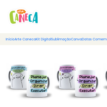
💰 Ar
Início
Arte Caneca
Kit Digital
Sublimação
Canva
Datas Comemo