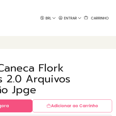
 artes
BRL
ENTRAR
CARRINHO
Caneca Flork
s 2.0 Arquivos
ão Jpge
gora
Adicionar ao Carrinho