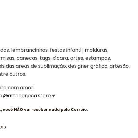
os, lembrancinhas, festas infantil, molduras,
misas, canecas, tags, xícara, artes, estampas.
is das areas de sublimação, designer gráfico, artesão,
entre outros.
eito com amor!
 o
@artecaneca.store
♥
 você NÃO vai receber nada pelo Correio.
ois