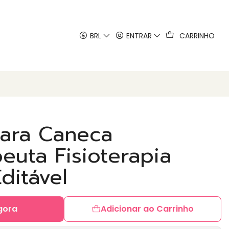
 artes
BRL
ENTRAR
CARRINHO
para Caneca
peuta Fisioterapia
ditável
gora
Adicionar ao Carrinho