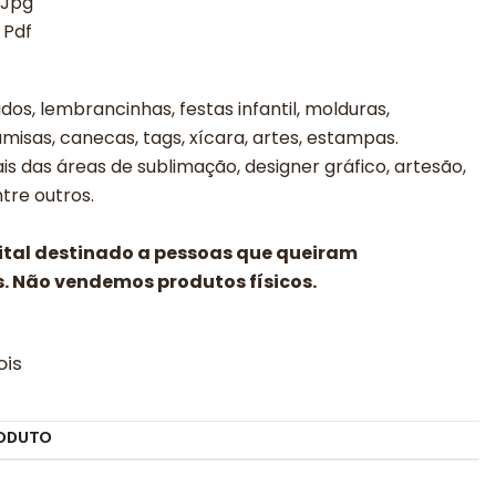
 Jpg
 Pdf
os, lembrancinhas, festas infantil, molduras,
misas, canecas, tags, xícara, artes, estampas.
is das áreas de sublimação, designer gráfico, artesão,
entre outros.
gital destinado a pessoas que queiram
. Não vendemos produtos físicos.
ois
ODUTO