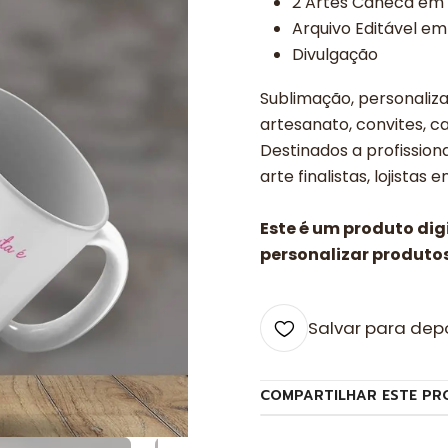
2 Artes Caneca em
Arquivo Editável em
Divulgação
Sublimação, personalizad
artesanato, convites, ca
Destinados a profissiona
arte finalistas, lojistas 
Este é um produto di
personalizar produtos
Salvar para dep
COMPARTILHAR ESTE PR