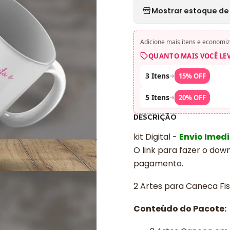
Mostrar estoque de 
Adicione mais itens e economiz
QUANTO MAIS VOCÊ LE
3 Itens
➜
15% OFF
5 Itens
➜
20% OFF
DESCRIÇÃO
kit Digital -
Envio Imed
O link para fazer o dow
pagamento.
2 Artes para Caneca Fis
Conteúdo do Pacote: