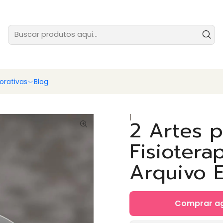
tes prontas para você vender ainda hoje - baixe e comece agora
Ver
rativas
Blog
|
2 Artes 
Fisiotera
Arquivo E
Comprar a