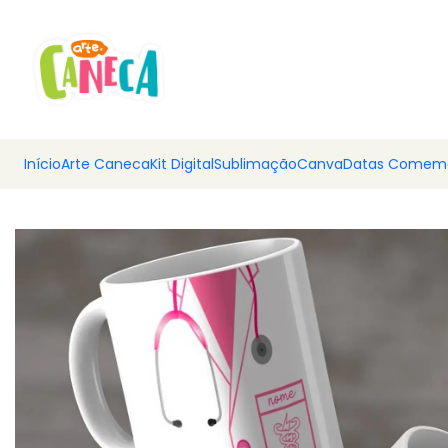
💰 Ar
Início
Arte Caneca
Kit Digital
Sublimação
Canva
Datas Comemo