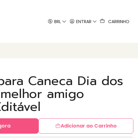
 artes
BRL
ENTRAR
CARRINHO
 para Caneca Dia dos
 melhor amigo
ditável
gora
Adicionar ao Carrinho