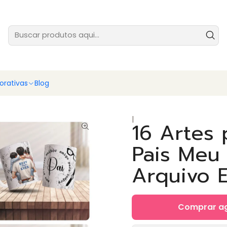
tes prontas para você vender ainda hoje - baixe e comece agora
Ver
rativas
Blog
|
16 Artes
Pais Meu
Arquivo E
Comprar a