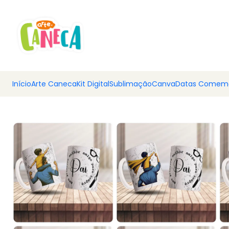
💰 Ar
Início
Arte Caneca
Kit Digital
Sublimação
Canva
Datas Comemo