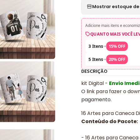
Mostrar estoque de 
Adicione mais itens e economiz
QUANTO MAIS VOCÊ LE
3 Itens
➜
15% OFF
5 Itens
➜
20% OFF
DESCRIÇÃO
kit Digital -
Envio Imed
O link para fazer o dow
pagamento.
16 Artes para Caneca Di
Conteúdo do Pacote:
- 16 Artes para Canec