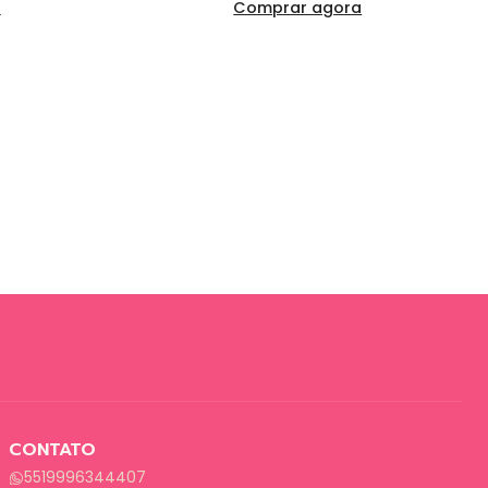
a
Comprar agora
CONTATO
5519996344407