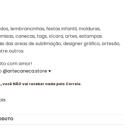
os, lembrancinhas, festas infantil, molduras,
misas, canecas, tags, xícara, artes, estampas.
is das areas de sublimação, designer gráfico, artesão,
entre outros.
eito com amor!
 o
@artecaneca.store
♥
 você NÃO vai receber nada pelo Correio.
ois
ODUTO