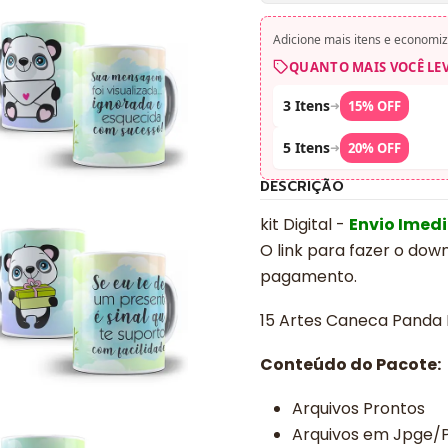
Adicione mais itens e economiz
QUANTO MAIS VOCÊ LE
3 Itens
➜
15% OFF
5 Itens
➜
20% OFF
DESCRIÇÃO
kit Digital -
Envio Imed
O link para fazer o dow
pagamento.
15 Artes Caneca Panda 
Conteúdo do Pacote:
Arquivos Prontos
Arquivos em Jpge/