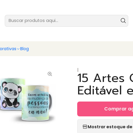
tes prontas para você vender ainda hoje - baixe e comece agora
Ver
rativas
Blog
|
15 Artes 
Editável 
Comprar a
Mostrar estoque de 