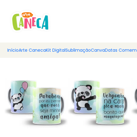
💰 Ar
Início
Arte Caneca
Kit Digital
Sublimação
Canva
Datas Comemo