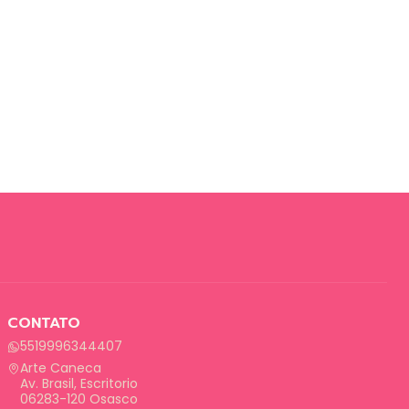
CONTATO
5519996344407
Arte Caneca
Av. Brasil, Escritorio
06283-120 Osasco