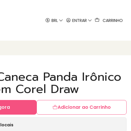
 artes
BRL
ENTRAR
CARRINHO
Caneca Panda Irônico
em Corel Draw
gora
Adicionar ao Carrinho
locais