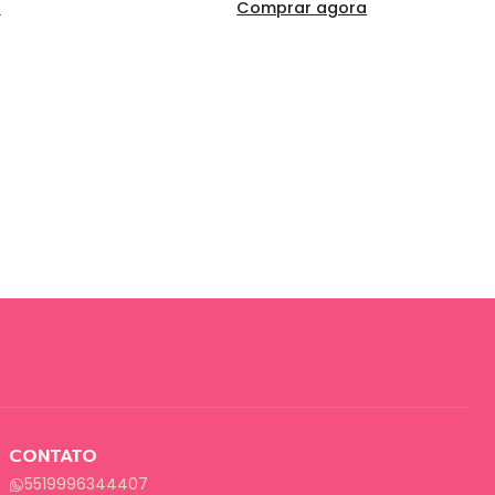
a
Comprar agora
CONTATO
5519996344407