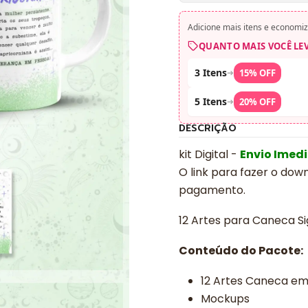
Adicione mais itens e economiz
QUANTO MAIS VOCÊ LE
3 Itens
➜
15% OFF
5 Itens
➜
20% OFF
DESCRIÇÃO
kit Digital -
Envio Imed
O link para fazer o dow
pagamento.
12 Artes para Caneca Si
Conteúdo do Pacote:
12 Artes Caneca e
Mockups