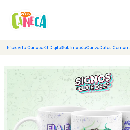
💰 Ar
Início
Arte Caneca
Kit Digital
Sublimação
Canva
Datas Comemo