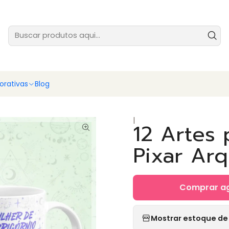
tes prontas para você vender ainda hoje - baixe e comece agora
Ver
rativas
Blog
|
12 Artes
Pixar Ar
Comprar a
Mostrar estoque de 