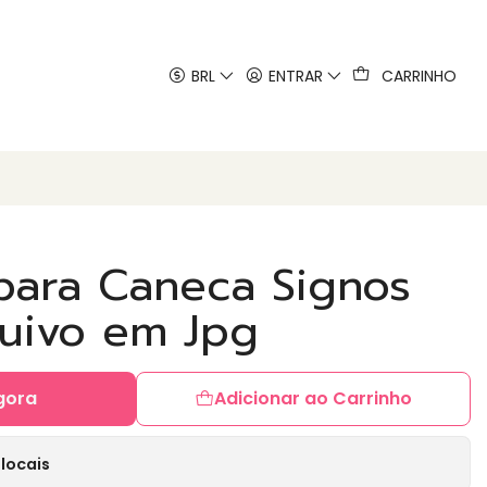
 artes
BRL
ENTRAR
CARRINHO
 para Caneca Signos
quivo em Jpg
gora
Adicionar ao Carrinho
locais