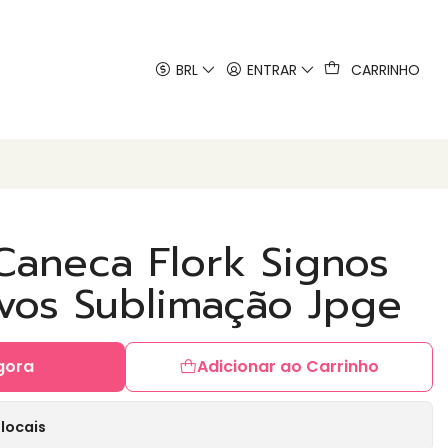
 artes
BRL
ENTRAR
CARRINHO
Caneca Flork Signos
ivos Sublimação Jpge
gora
Adicionar ao Carrinho
locais