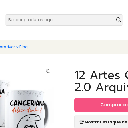
tes prontas para você vender ainda hoje - baixe e comece agora
Ver
rativas
Blog
|
12 Artes 
2.0 Arqu
Comprar a
Mostrar estoque de 