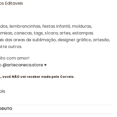
s Editaveis
os, lembrancinhas, festas infantil, molduras,
misas, canecas, tags, xícara, artes, estampas.
is das areas de sublimação, designer gráfico, artesão,
entre outros.
eito com amor!
 o
@artecaneca.store
♥
 você NÃO vai receber nada pelo Correio.
ois
ODUTO