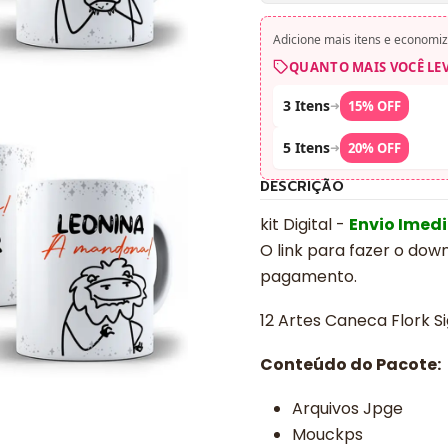
Adicione mais itens e economiz
QUANTO MAIS VOCÊ LE
3 Itens
➜
15% OFF
5 Itens
➜
20% OFF
DESCRIÇÃO
kit Digital -
Envio Imed
O link para fazer o dow
pagamento.
12 Artes Caneca Flork S
Conteúdo do Pacote:
Arquivos Jpge
Mouckps