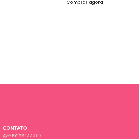
a
Comprar agora
CONTATO
5519996344407