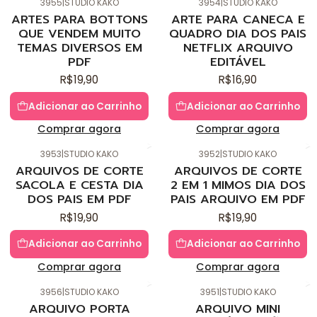
3955
|
STUDIO KAKO
3954
|
STUDIO KAKO
Novo
Novo
ARTES PARA BOTTONS
ARTE PARA CANECA E
QUE VENDEM MUITO
QUADRO DIA DOS PAIS
TEMAS DIVERSOS EM
NETFLIX ARQUIVO
PDF
EDITÁVEL
R$19,90
R$16,90
Adicionar ao Carrinho
Adicionar ao Carrinho
Comprar agora
Comprar agora
3953
|
STUDIO KAKO
3952
|
STUDIO KAKO
Novo
Novo
ARQUIVOS DE CORTE
ARQUIVOS DE CORTE
SACOLA E CESTA DIA
2 EM 1 MIMOS DIA DOS
DOS PAIS EM PDF
PAIS ARQUIVO EM PDF
R$19,90
R$19,90
Adicionar ao Carrinho
Adicionar ao Carrinho
Comprar agora
Comprar agora
3956
|
STUDIO KAKO
3951
|
STUDIO KAKO
Novo
Novo
ARQUIVO PORTA
ARQUIVO MINI