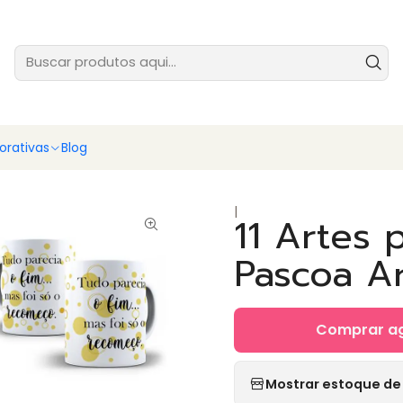
tes prontas para você vender ainda hoje - baixe e comece agora
Ver
rativas
Blog
|
11 Artes 
Pascoa A
Comprar a
Mostrar estoque de 