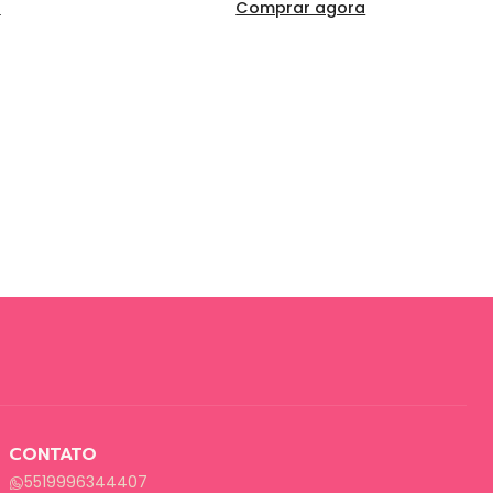
a
Comprar agora
CONTATO
5519996344407