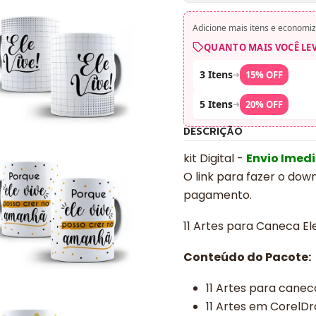
Adicione mais itens e economiz
QUANTO MAIS VOCÊ LE
3 Itens
➜
15% OFF
5 Itens
➜
20% OFF
DESCRIÇÃO
kit Digital -
Envio Imed
O link para fazer o dow
pagamento.
11 Artes para Caneca E
Conteúdo do Pacote:
11 Artes para cane
11 Artes em CorelD