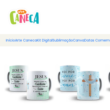
💰 Ar
Início
Arte Caneca
Kit Digital
Sublimação
Canva
Datas Comemo