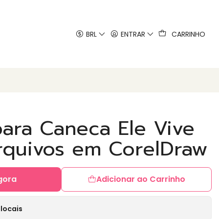
 artes
BRL
ENTRAR
CARRINHO
para Caneca Ele Vive
rquivos em CorelDraw
gora
Adicionar ao Carrinho
locais