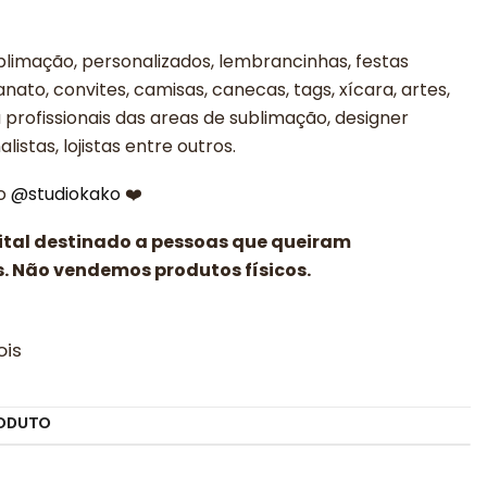
limação, personalizados, lembrancinhas, festas
sanato, convites, camisas, canecas, tags, xícara, artes,
profissionais das areas de sublimação, designer
alistas, lojistas entre outros.
 o
@studiokako
❤️
gital destinado a pessoas que queiram
. Não vendemos produtos físicos.
ois
ODUTO