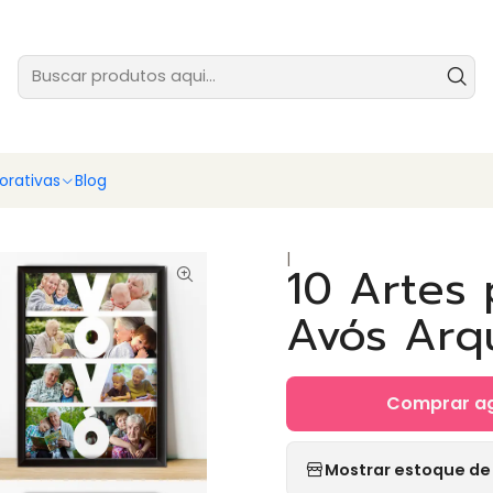
tes prontas para você vender ainda hoje - baixe e comece agora
Ver
rativas
Blog
|
10 Artes
Avós Arq
Comprar a
Mostrar estoque de 