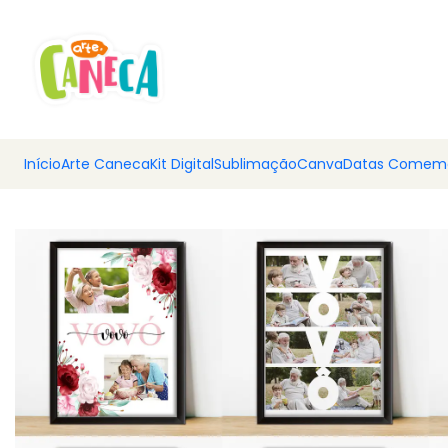
💰 Ar
Início
Arte Caneca
Kit Digital
Sublimação
Canva
Datas Comemo