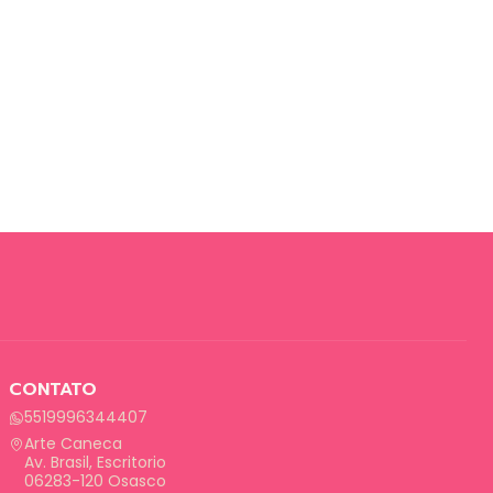
CONTATO
5519996344407
Arte Caneca
Av. Brasil, Escritorio
06283-120 Osasco