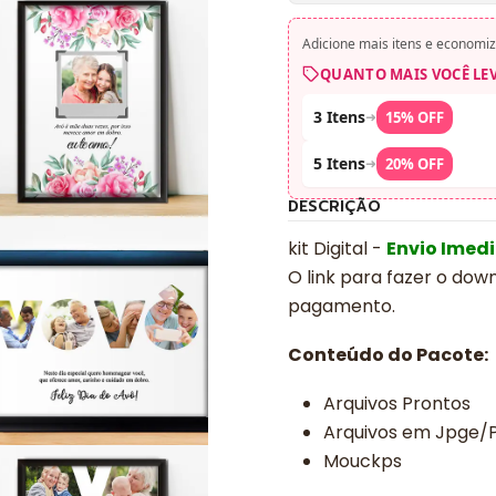
Adicione mais itens e economiz
QUANTO MAIS VOCÊ LE
3 Itens
➜
15% OFF
5 Itens
➜
20% OFF
DESCRIÇÃO
kit Digital -
Envio Imed
O link para fazer o dow
pagamento.
Conteúdo do Pacote:
Arquivos Prontos
Arquivos em Jpge/
Mouckps