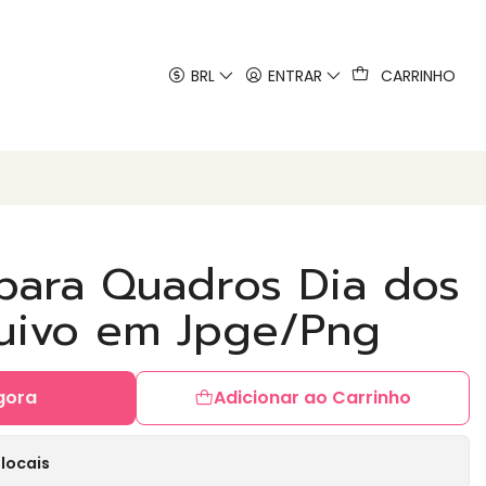
 artes
BRL
ENTRAR
CARRINHO
 para Quadros Dia dos
uivo em Jpge/Png
gora
Adicionar ao Carrinho
locais