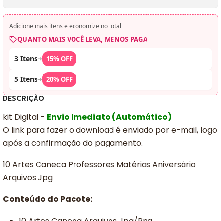
Adicione mais itens e economize no total
QUANTO MAIS VOCÊ LEVA, MENOS PAGA
3 Itens
➜
15% OFF
5 Itens
➜
20% OFF
DESCRIÇÃO
kit Digital -
Envio Imediato (Automático)
O link para fazer o download é enviado por e-mail, logo
após a confirmação do pagamento.
10 Artes Caneca Professores Matérias Aniversário
Arquivos Jpg
Conteúdo do Pacote:
10 Artes Caneca Arquivos Jpg/Png