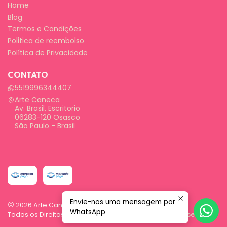
Home
Blog
Termos e Condições
Politica de reembolso
Política de Privacidade
CONTATO
5519996344407
Arte Caneca
Av. Brasil, Escritorio
06283-120 Osasco
São Paulo - Brasil
Envie-nos uma mensagem por
2026 Arte Caneca.
WhatsApp
Todos os Direitos Reservados.
Com tecnologia Jumpseller
.